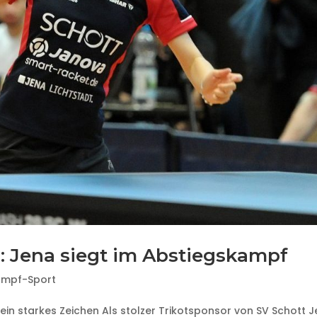
: Jena siegt im Abstiegskampf
ampf-Sport
 ein starkes Zeichen Als stolzer Trikotsponsor von SV Schott 