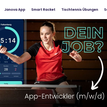
Janova App
Smart Racket
Tischtennis Übungen
S