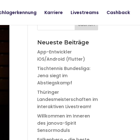
chlagerkennung
Karriere
Livestreams
Cashback
Neueste Beiträge
App-Entwickler
iOS/Android (Flutter)
Tischtennis Bundesliga:
Jena siegt im
Abstiegskampf
Thüringer
Landesmeisterschaften im
interaktiven Livestream!
Willkommen im Inneren
des janova-Spirit
Sensormoduls
Falkenberg – die beste