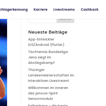
chlagerkennung
Karriere
Livestreams
Cashback
Neueste Beiträge
App-Entwickler
iOS/Android (Flutter)
Tischtennis Bundesliga:
Jena siegt im
Abstiegskampf
Thüringer
Landesmeisterschaften im
interaktiven Livestream!
Willkommen im Inneren
des janova-Spirit
Sensormoduls
Falkenberg – die beste