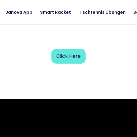
Janova App
Smart Racket
Tischtennis Übungen
S
Click Here