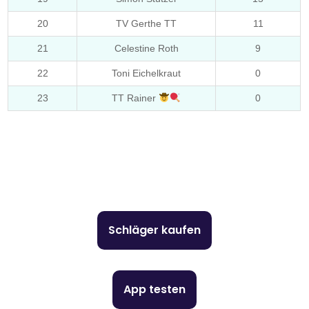
20
TV Gerthe TT
11
21
Celestine Roth
9
22
Toni Eichelkraut
0
23
TT Rainer
0
Schläger kaufen
App testen