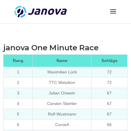
janova One Minute Race
Rang
Name
Schläge
1
Maximilian Lück
72
2
TTC Wetzikon
72
3
Julian Ortwein
67
4
Carsten Stiehler
67
5
Rolf Wustmann
67
6
CurveA
66