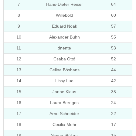
7
Hans-Dieter Reiser
64
8
Willebold
60
9
Eduard Noak
57
10
Alexander Buhn
55
11
dnente
53
12
Csaba Ottó
52
13
Celina Böshans
44
14
Lissy Luo
42
15
Janne Klaus
35
16
Laura Bernges
24
17
Arno Schneider
22
18
Cecilia Mohr
17
19
Simon Stützer
15